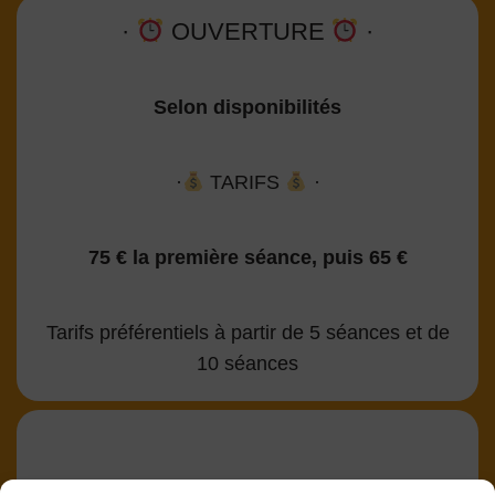
·
OUVERTURE
·
Selon disponibilités
·
TARIFS
·
75 € la première séance, puis 65 €
Tarifs préférentiels à partir de 5 séances et de
10 séances
Alexandra Audrain,